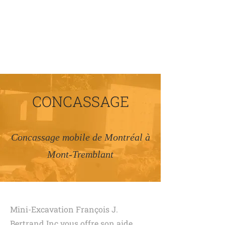
MINI-EXCAVATION
FRANÇOIS J. BERTRAND INC
CONCASSAGE
Concassage mobile de Montréal à
Mont-Tremblant
Mini-Excavation François J.
Bertrand Inc vous offre son aide